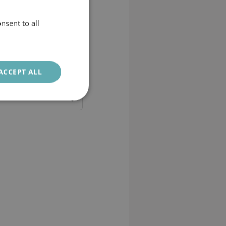
ntly asked
nsent to all
SWEDISH
ENGLISH
ACCEPT ALL
Unclassified
d
e website cannot be
.