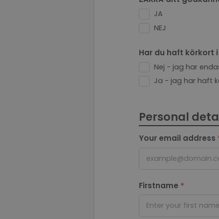
MS0
JA
NEJ
__cf_bm
Har du haft körkort 
Nej - jag har endas
CookieScriptConse
Ja - jag har haft kö
ClientId
Personal deta
Your email address
OIDC
example@domain.
Firstname
Name
Provider 
Name
Name
Domain
Name
Enter your first nam
CrossDomainCookie
VISITOR_INFO1_LIV
_cfuvid
.vimeo.c