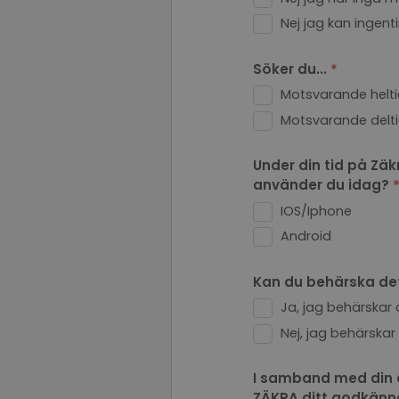
li_gc
Nej jag kan ingent
Söker du...
PHPSESSID
Motsvarande helt
Motsvarande delt
Under din tid på Zä
PHPSESSID
använder du idag?
IOS/Iphone
Android
_GRECAPTCHA
Kan du behärska det
Ja, jag behärskar 
VISITOR_PRIVACY_
Nej, jag behärskar 
I samband med din an
ZÄKRA ditt godkänna