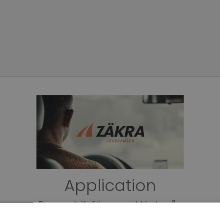
Application
Personbilsförare - Västerås