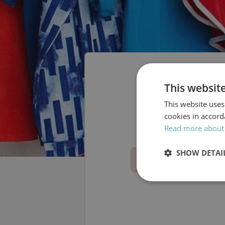
This websit
Är du M
This website uses
cookies in accord
Read more about
SHOW DETAI
Strictly
necessary