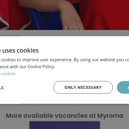
Myrorna
e uses cookies
yrornas nya försäljni
 cookies to improve user experience. By using our website you co
ance with our Cookie Policy.
 cookies
LS
ONLY NECESSARY
The ad is removed
Performance
Targeting
Functionality
More available vacancies at Myrorna