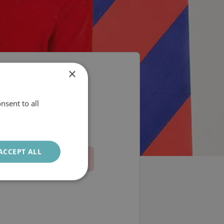
×
ngschef?
nsent to all
SWEDISH
ENGLISH
ACCEPT ALL
Unclassified