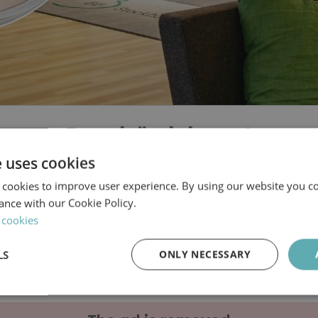
Barnbördshuset
Stockholm AB
e uses cookies
 cookies to improve user experience. By using our website you co
ckholm Ultraljudsmot
ance with our Cookie Policy.
 cookies
söker ultraljudsbarn
LS
ONLY NECESSARY
Performance
Targeting
Functionality