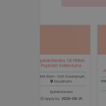
Strictly necessary c
used properly without
Name
li_gc
Sjuksköterska Till PRIMA
Psykiatri Vallentuna
J
PHPSESSID
PRIMA Barn- Och Vuxenpsykiatri
Stockholm
Sjuksköterska
PHPSESSID
Apply by
2026-08-21