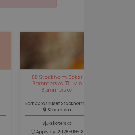
d
e website cannot be
ycke till användning
BB Stockholm Söker
ål
Barnmorska Till Min
Barnmorska
 baserat på PHP-
ifierare som används
vändarsessioner. Det
rerat nummer, hur
Barnbördshuset Stockholm AB
r webbplatsen, men
Stockholm
 inloggad status för
Sjuksköterska
 baserat på PHP-
ifierare som används
Apply by
2026-09-13
vändarsessioner. Det