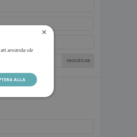
×
att använda vår
SWEDISH
.recruto.se
ENGLISH
PTERA ALLA
Oklassificerade