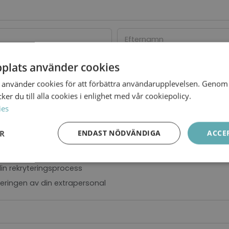
Efternamn
plats använder cookies
Telefon
använder cookies för att förbättra användarupplevelsen. Genom 
er du till alla cookies i enlighet med vår cookiepolicy.
ies
ER
ENDAST NÖDVÄNDIGA
ACCE
Prestanda
Inriktning
Funktioner
din rekryteringsprocess
eringen av din extrapersonal